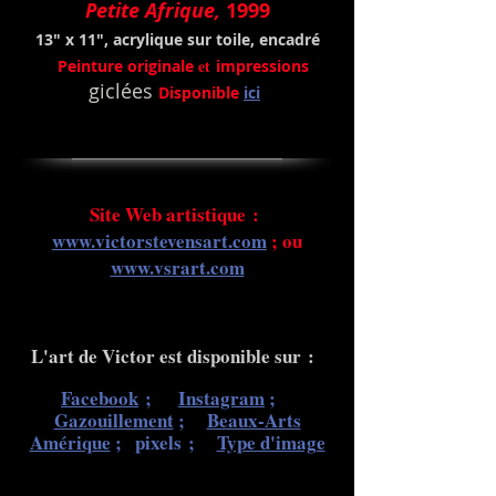
Petite Afrique,
1999
13" x 11", acrylique sur toile, encadré
et
Peinture originale
impressions
giclées
Disponible
ici
Site Web artistique :
www.victorstevensart.com
; ou
www.vsrart.com
L'art de Victor est disponible sur :
Facebook
;
Instagram
;
Gazouillement
;
Beaux-Arts
Amérique
;
pixels ;
Type d'image