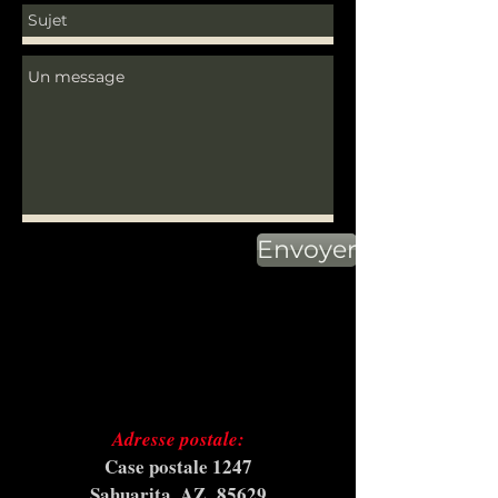
Envoyer
Adresse postale:
Case postale 1247
Sahuarita, AZ
85629